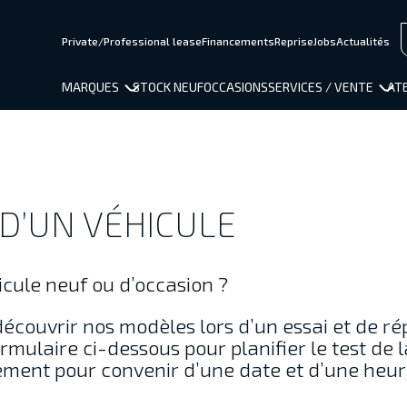
Private/Professional lease
Financements
Reprise
Jobs
Actualités
MARQUES
STOCK NEUF
OCCASIONS
SERVICES / VENTE
ATE
D’UN VÉHICULE
cule neuf ou d’occasion ?
découvrir nos modèles lors d’un essai et de r
rmulaire ci-dessous pour planifier le test de l
ement pour convenir d’une date et d’une heur