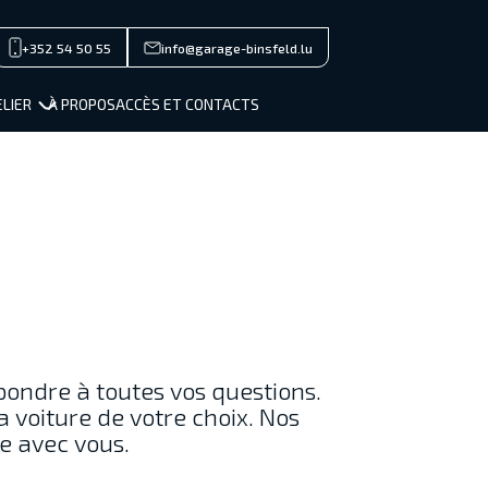
+352 54 50 55
info@garage-binsfeld.lu
close men
MARQUES
LIER
À PROPOS
ACCÈS ET CONTACTS
STOCK NEUF
OCCASIONS
SERVICES / VENTE
ATELIER
À PROPOS
ACCÈS ET CONTACTS
Private/Professional lease
Financements
épondre à toutes vos questions.
Reprise
a voiture de votre choix. Nos
e avec vous.
Jobs