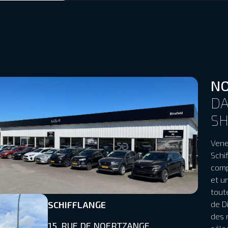
NO
DA
S
Vene
Schi
comp
et u
tout
SCHIFFLANGE
de D
des 
15, RUE DE NOERTZANGE