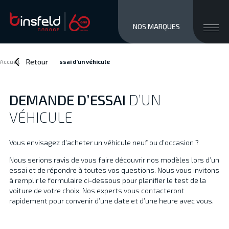
close men
Ouvri
NOS MARQUES
MARQUES
STOCK NEUF
Retour
Accueil
>
Demande d’essai
d’un véhicule
OCCASIONS
SERVICES / VENTE
DEMANDE D’ESSAI
D’UN
ATELIER
VÉHICULE
À PROPOS
ACCÈS ET CONTACTS
Vous envisagez d’acheter un véhicule neuf ou d’occasion ?
Private/Professional lease
Nous serions ravis de vous faire découvrir nos modèles lors d’un
Financements
essai et de répondre à toutes vos questions. Nous vous invitons
Reprise
à remplir le formulaire ci-dessous pour planifier le test de la
Jobs
voiture de votre choix. Nos experts vous contacteront
rapidement pour convenir d’une date et d’une heure avec vous.
Actualités