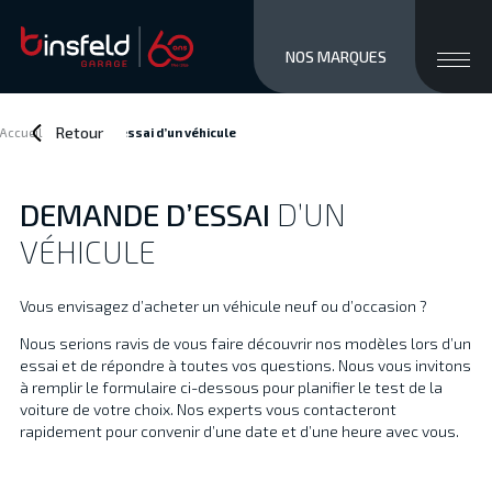
close men
Ouvri
NOS MARQUES
MARQUES
STOCK NEUF
Retour
Accueil
>
Demande d’essai
d’un véhicule
OCCASIONS
SERVICES / VENTE
DEMANDE D’ESSAI
D’UN
ATELIER
VÉHICULE
À PROPOS
ACCÈS ET CONTACTS
Vous envisagez d’acheter un véhicule neuf ou d’occasion ?
Private/Professional lease
Nous serions ravis de vous faire découvrir nos modèles lors d’un
Financements
essai et de répondre à toutes vos questions. Nous vous invitons
Reprise
à remplir le formulaire ci-dessous pour planifier le test de la
Jobs
voiture de votre choix. Nos experts vous contacteront
rapidement pour convenir d’une date et d’une heure avec vous.
Actualités