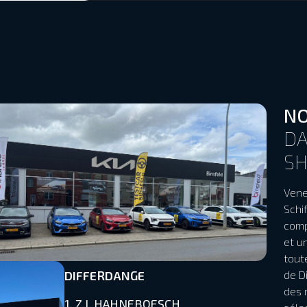
NO
DA
S
Vene
Schi
comp
et u
tout
DIFFERDANGE
de D
des 
1, Z.I. HAHNEBOESCH