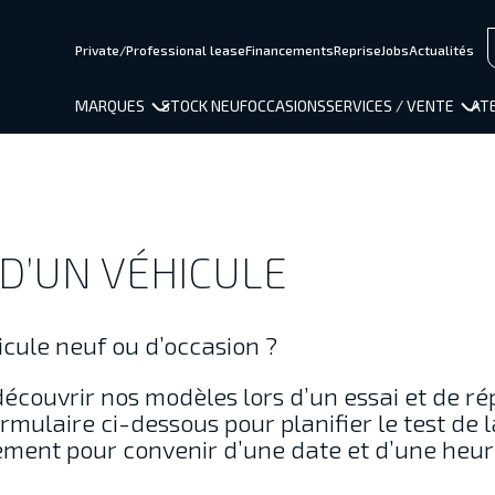
Private/Professional lease
Financements
Reprise
Jobs
Actualités
MARQUES
STOCK NEUF
OCCASIONS
SERVICES / VENTE
ATE
D’UN VÉHICULE
cule neuf ou d’occasion ?
découvrir nos modèles lors d’un essai et de r
rmulaire ci-dessous pour planifier le test de l
ement pour convenir d’une date et d’une heur