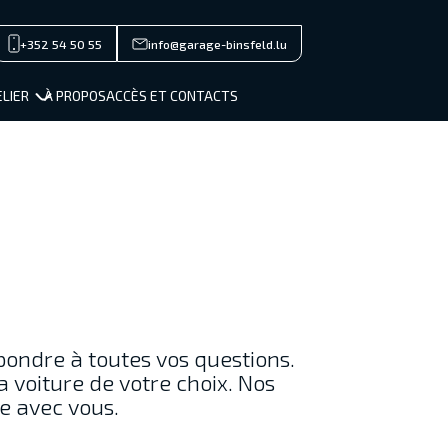
+352 54 50 55
info@garage-binsfeld.lu
close men
MARQUES
LIER
À PROPOS
ACCÈS ET CONTACTS
STOCK NEUF
OCCASIONS
SERVICES / VENTE
ATELIER
À PROPOS
ACCÈS ET CONTACTS
Private/Professional lease
Financements
épondre à toutes vos questions.
Reprise
a voiture de votre choix. Nos
e avec vous.
Jobs