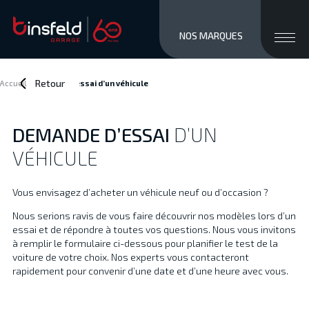
close men
Ouvri
NOS MARQUES
MARQUES
STOCK NEUF
Retour
Accueil
>
Demande d’essai
d’un véhicule
OCCASIONS
SERVICES / VENTE
DEMANDE D’ESSAI
D’UN
ATELIER
VÉHICULE
À PROPOS
ACCÈS ET CONTACTS
Vous envisagez d’acheter un véhicule neuf ou d’occasion ?
Private/Professional lease
Nous serions ravis de vous faire découvrir nos modèles lors d’un
Financements
essai et de répondre à toutes vos questions. Nous vous invitons
Reprise
à remplir le formulaire ci-dessous pour planifier le test de la
Jobs
voiture de votre choix. Nos experts vous contacteront
rapidement pour convenir d’une date et d’une heure avec vous.
Actualités