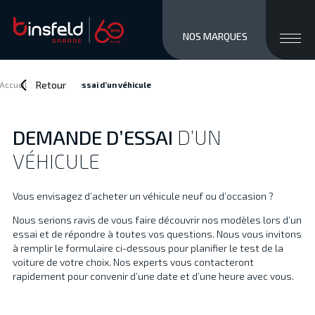
close men
Ouvri
NOS MARQUES
MARQUES
STOCK NEUF
Retour
Accueil
>
Demande d’essai
d’un véhicule
OCCASIONS
SERVICES / VENTE
DEMANDE D’ESSAI
D’UN
ATELIER
VÉHICULE
À PROPOS
ACCÈS ET CONTACTS
Vous envisagez d’acheter un véhicule neuf ou d’occasion ?
Private/Professional lease
Nous serions ravis de vous faire découvrir nos modèles lors d’un
Financements
essai et de répondre à toutes vos questions. Nous vous invitons
Reprise
à remplir le formulaire ci-dessous pour planifier le test de la
Jobs
voiture de votre choix. Nos experts vous contacteront
rapidement pour convenir d’une date et d’une heure avec vous.
Actualités