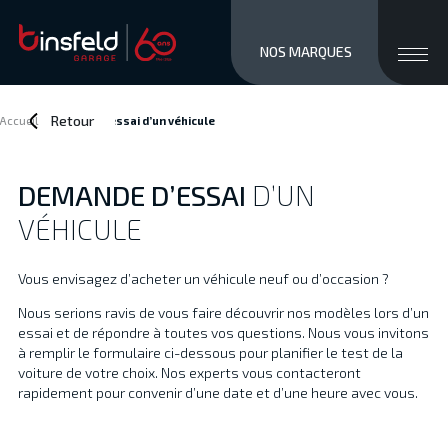
close men
Ouvri
NOS MARQUES
MARQUES
STOCK NEUF
Retour
Accueil
>
Demande d’essai
d’un véhicule
OCCASIONS
SERVICES / VENTE
DEMANDE D’ESSAI
D’UN
ATELIER
VÉHICULE
À PROPOS
ACCÈS ET CONTACTS
Vous envisagez d’acheter un véhicule neuf ou d’occasion ?
Private/Professional lease
Nous serions ravis de vous faire découvrir nos modèles lors d’un
Financements
essai et de répondre à toutes vos questions. Nous vous invitons
Reprise
à remplir le formulaire ci-dessous pour planifier le test de la
Jobs
voiture de votre choix. Nos experts vous contacteront
rapidement pour convenir d’une date et d’une heure avec vous.
Actualités