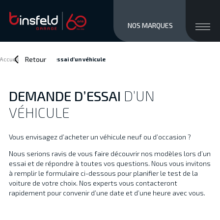
close men
Ouvri
NOS MARQUES
MARQUES
STOCK NEUF
Retour
Accueil
>
Demande d’essai
d’un véhicule
OCCASIONS
SERVICES / VENTE
DEMANDE D’ESSAI
D’UN
ATELIER
VÉHICULE
À PROPOS
ACCÈS ET CONTACTS
Vous envisagez d’acheter un véhicule neuf ou d’occasion ?
Private/Professional lease
Nous serions ravis de vous faire découvrir nos modèles lors d’un
Financements
essai et de répondre à toutes vos questions. Nous vous invitons
Reprise
à remplir le formulaire ci-dessous pour planifier le test de la
Jobs
voiture de votre choix. Nos experts vous contacteront
rapidement pour convenir d’une date et d’une heure avec vous.
Actualités