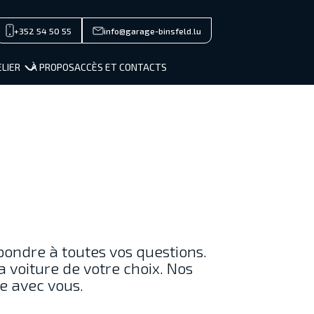
+352 54 50 55
info@garage-binsfeld.lu
close men
MARQUES
LIER
À PROPOS
ACCÈS ET CONTACTS
STOCK NEUF
OCCASIONS
SERVICES / VENTE
ATELIER
À PROPOS
ACCÈS ET CONTACTS
Private/Professional lease
Financements
épondre à toutes vos questions.
Reprise
a voiture de votre choix. Nos
e avec vous.
Jobs