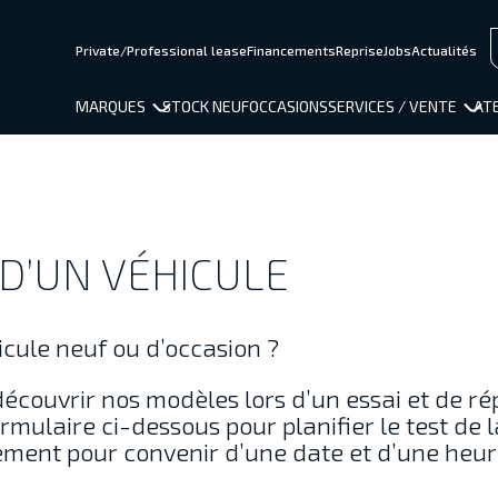
Private/Professional lease
Financements
Reprise
Jobs
Actualités
MARQUES
STOCK NEUF
OCCASIONS
SERVICES / VENTE
ATE
D’UN VÉHICULE
cule neuf ou d’occasion ?
découvrir nos modèles lors d’un essai et de r
rmulaire ci-dessous pour planifier le test de l
ement pour convenir d’une date et d’une heur