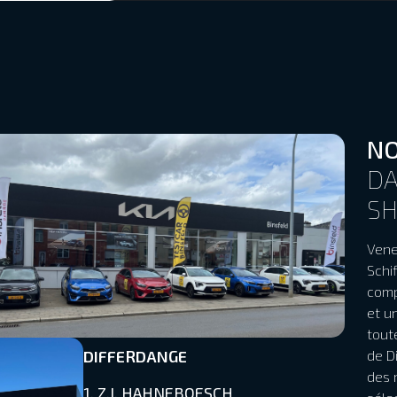
NO
DA
S
Vene
Schi
comp
et u
tout
DIFFERDANGE
de D
des 
1, Z.I. HAHNEBOESCH