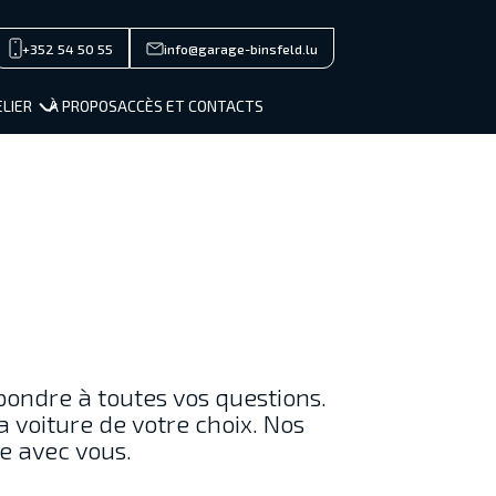
+352 54 50 55
info@garage-binsfeld.lu
close men
MARQUES
LIER
À PROPOS
ACCÈS ET CONTACTS
STOCK NEUF
OCCASIONS
SERVICES / VENTE
ATELIER
À PROPOS
ACCÈS ET CONTACTS
Private/Professional lease
Financements
épondre à toutes vos questions.
Reprise
a voiture de votre choix. Nos
e avec vous.
Jobs