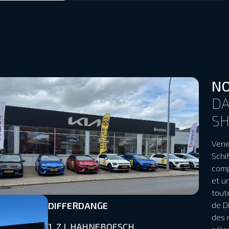
NO
DA
S
Vene
Schi
comp
et u
tout
DIFFERDANGE
de D
des 
1, Z.I. HAHNEBOESCH