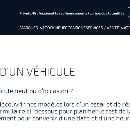
Private/Professional lease
Financements
Reprise
Jobs
Actualités
MARQUES
STOCK NEUF
OCCASIONS
SERVICES / VENTE
ATE
D’UN VÉHICULE
cule neuf ou d’occasion ?
découvrir nos modèles lors d’un essai et de r
rmulaire ci-dessous pour planifier le test de l
ement pour convenir d’une date et d’une heur