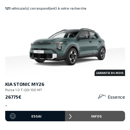
121
véhicule(s) correspond(ent) à votre recherche
GARANTIE
84
MOIS
KIA STONIC MY26
Pulse 1.0 T-GDI 100 MT
26775€
Essence
-
ESSAI
INFOS