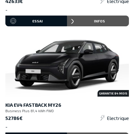
42633€
Electrique
-
ESSAI
INFOS
GARANTIE
84
MOIS
KIA EV4 FASTBACK MY26
Business Plus 81,4 kWh FWD
52786€
Electrique
-