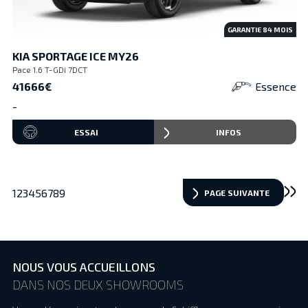
GARANTIE
84
MOIS
KIA SPORTAGE ICE MY26
Pace 1.6 T-GDi 7DCT
41666€
Essence
-
ESSAI
INFOS
1
2
3
4
5
6
7
8
9
PAGE SUIVANTE
NOUS VOUS ACCUEILLONS
DANS NOS DEUX SHOWROOMS