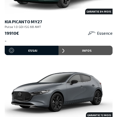
GARANTIE
84
MOIS
KIA PICANTO MY27
Pulse 1.0 GDI ISG 68 AMT
19910€
Essence
-
ESSAI
INFOS
GARANTIE
72
MOIS