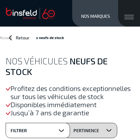
close men
Ouvri
NOS MARQUES
MARQUES
STOCK NEUF
Retour
Accueil
>
Nos véhicules
neufs de stock
OCCASIONS
SERVICES / VENTE
NOS VÉHICULES
NEUFS DE
ATELIER
STOCK
À PROPOS
ACCÈS ET CONTACTS
Profitez des conditions exceptionnelles
sur tous les véhicules de stock
Private/Professional lease
Financements
Disponibles immédiatement
Reprise
Jusqu’à 7 ans de garantie
Jobs
Actualités
FILTRER