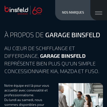
close men
Ouvri
NOS MARQUES
MARQUES
STOCK NEUF
À PROPOS DE
GARAGE BINSFELD
OCCASIONS
SERVICES / VENTE
AU CŒUR DE SCHIFFLANGE ET
ATELIER
DIFFERDANGE,
GARAGE BINSFELD
À PROPOS
REPRÉSENTE BIEN PLUS QU'UN SIMPLE
ACCÈS ET CONTACTS
CONCESSIONNAIRE KIA, MAZDA ET FUSO.
Private/Professional lease
Financements
Reprise
Notre équipe est là pour vous
Jobs
accueillir avec convivialité et
Actualités
professionnalisme.
Du lundi au samedi, nous
sommes disponibles pour