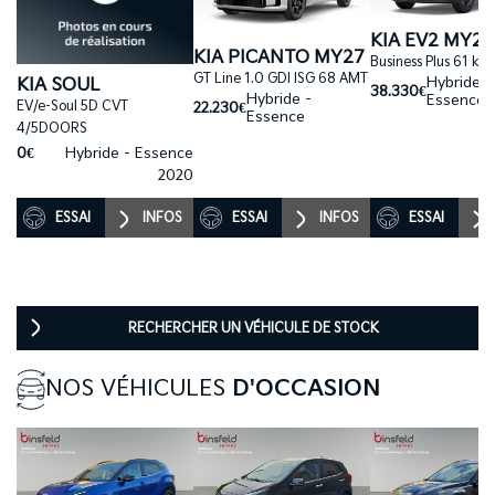
KIA EV2 MY27
KIA PICANTO MY27
Business Plus 61 kW
GT Line 1.0 GDI ISG 68 AMT
Hybride -
KIA SOUL
38.330€
Hybride -
Essence
EV/e-Soul 5D CVT
22.230€
Essence
4/5DOORS
0€
Hybride - Essence
2020
ESSAI
INFOS
ESSAI
INFOS
ESSAI
RECHERCHER UN VÉHICULE DE STOCK
NOS VÉHICULES
D'OCCASION