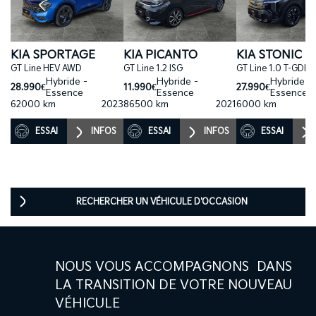
KIA SPORTAGE
KIA PICANTO
KIA STONIC
GT Line HEV AWD
GT Line 1.2 ISG
GT Line 1.0 T-GDI 
Hybride -
Hybride -
Hybride -
28.990€
11.990€
27.990€
Essence
Essence
Essence
62000 km
2023
86500 km
2021
6000 km
ESSAI
INFOS
ESSAI
INFOS
ESSAI
RECHERCHER UN VÉHICULE D'OCCASION
NOUS VOUS ACCOMPAGNONS DANS
LA TRANSITION DE VOTRE NOUVEAU
VÉHICULE