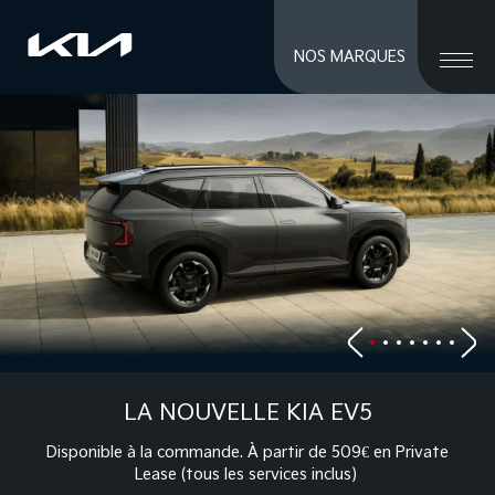
close men
Ouvri
NOS MARQUES
MARQUES
STOCK NEUF
OCCASIONS
SERVICES / VENTE
ATELIER
À PROPOS
ACCÈS ET CONTACTS
Private/Professional lease
Financements
Reprise
LA NOUVELLE KIA EV5
Jobs
Actualités
Disponible à la commande. À partir de 509€ en Private
Lease (tous les services inclus)