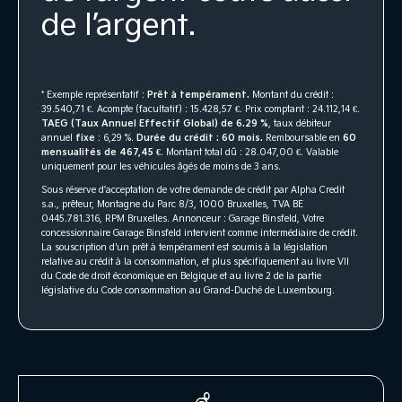
de l’argent.
* Exemple représentatif :
Prêt à tempérament.
Montant du crédit :
39.540,71 €. Acompte (facultatif) : 15.428,57 €. Prix comptant : 24.112,14 €.
TAEG (Taux Annuel Effectif Global) de 6.29 %
, taux débiteur
annuel
fixe
: 6,29 %.
Durée du crédit : 60 mois.
Remboursable en
60
mensualités de 467,45 €
. Montant total dû : 28.047,00 €. Valable
uniquement pour les véhicules âgés de moins de 3 ans.
Sous réserve d’acceptation de votre demande de crédit par Alpha Credit
s.a., prêteur, Montagne du Parc 8/3, 1000 Bruxelles, TVA BE
0445.781.316, RPM Bruxelles. Annonceur : Garage Binsfeld, Votre
concessionnaire Garage Binsfeld intervient comme intermédiaire de crédit.
La souscription d'un prêt à tempérament est soumis à la législation
relative au crédit à la consommation, et plus spécifiquement au livre VII
du Code de droit économique en Belgique et au livre 2 de la partie
législative du Code consommation au Grand-Duché de Luxembourg.