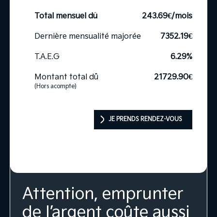
Total mensuel dû
243.69
€/mois
Dernière mensualité majorée
7352.19
€
T.A.E.G
6.29
%
Montant total dû
21729.90
€
(Hors acompte)
JE PRENDS RENDEZ-VOUS
Attention, emprunter
de l’argent coûte aussi