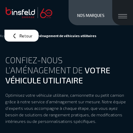
close men
Ouvri
NOS MARQUES
MARQUES
STOCK NEUF
Retour
Accueil
>
Notre atelier
>
Aménagement de véhicules utilitaires
OCCASIONS
SERVICES / VENTE
CONFIEZ-NOUS
ATELIER
L’AMÉNAGEMENT DE
VOTRE
À PROPOS
VÉHICULE UTILITAIRE
ACCÈS ET CONTACTS
Private/Professional lease
Optimisez votre véhicule utilitaire, camionnette ou petit camion
Financements
grâce à notre service d’aménagement sur mesure. Notre équipe
Reprise
d’experts vous accompagne à chaque étape, que vous ayez
Jobs
besoin de solutions de rangement pratiques, de modifications
Actualités
intérieures ou de personnalisations spécifiques.