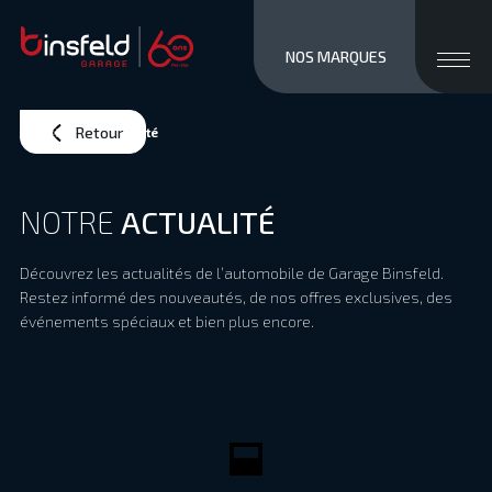
close men
Ouvri
NOS MARQUES
MARQUES
STOCK NEUF
Retour
Accueil
>
Notre actualité
OCCASIONS
SERVICES / VENTE
NOTRE
ACTUALITÉ
ATELIER
À PROPOS
Découvrez les actualités de l’automobile de Garage Binsfeld.
Restez informé des nouveautés, de nos offres exclusives, des
ACCÈS ET CONTACTS
événements spéciaux et bien plus encore.
Private/Professional lease
Financements
Reprise
Jobs
Actualités