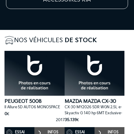
NOS VÉHICULES
DE STOCK
PEUGEOT 5008
MAZDA MAZDA CX-30
II Allure 5D AUTO6 MONOSPACE
CX-30 MY2026 5DR WGN 2.5L e-
Skyactiv G 140 hp 6MT Exclusive-
0€
2017
35.139€
ESSAI
INFOS
ESSAI
INFOS