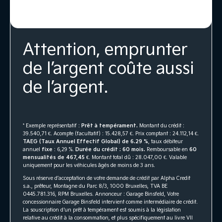
Attention, emprunter
de l’argent coûte aussi
de l’argent.
* Exemple représentatif :
Prêt à tempérament.
Montant du crédit :
39.540,71 €. Acompte (facultatif) : 15.428,57 €. Prix comptant : 24.112,14 €.
TAEG (Taux Annuel Effectif Global) de 6.29 %
, taux débiteur
annuel
fixe
: 6,29 %.
Durée du crédit : 60 mois.
Remboursable en
60
mensualités de 467,45 €
. Montant total dû : 28.047,00 €. Valable
uniquement pour les véhicules âgés de moins de 3 ans.
Sous réserve d’acceptation de votre demande de crédit par Alpha Credit
s.a., prêteur, Montagne du Parc 8/3, 1000 Bruxelles, TVA BE
0445.781.316, RPM Bruxelles. Annonceur : Garage Binsfeld, Votre
concessionnaire Garage Binsfeld intervient comme intermédiaire de crédit.
La souscription d'un prêt à tempérament est soumis à la législation
relative au crédit à la consommation, et plus spécifiquement au livre VII