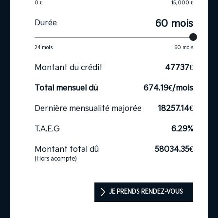
0 €
15,000 €
60 mois
Durée
24 mois
60 mois
Montant du crédit
47737
€
Total mensuel dû
674.19
€/mois
Dernière mensualité majorée
18257.14
€
T.A.E.G
6.29
%
Montant total dû
58034.35
€
(Hors acompte)
JE PRENDS RENDEZ-VOUS