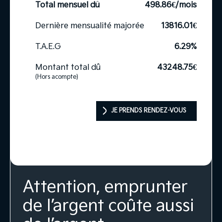
Total mensuel dû
498.86
€/mois
Dernière mensualité majorée
13816.01
€
T.A.E.G
6.29
%
Montant total dû
43248.75
€
(Hors acompte)
JE PRENDS RENDEZ-VOUS
Attention, emprunter
de l’argent coûte aussi