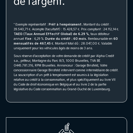
de l’argent.
* Exemple représentatif :
Prêt à tempérament.
Montant du crédit :
39.540,71 €. Acompte (facultatif) : 15.428,57 €. Prix comptant : 24.112,14 €.
TAEG (Taux Annuel Effectif Global) de 6.29 %
, taux débiteur
annuel
fixe
: 6,29 %.
Durée du crédit : 60 mois.
Remboursable en
60
mensualités de 467,45 €
. Montant total dû : 28.047,00 €. Valable
uniquement pour les véhicules âgés de moins de 3 ans.
Sous réserve d’acceptation de votre demande de crédit par Alpha Credit
s.a., prêteur, Montagne du Parc 8/3, 1000 Bruxelles, TVA BE
0445.781.316, RPM Bruxelles. Annonceur : Garage Binsfeld, Votre
concessionnaire Garage Binsfeld intervient comme intermédiaire de crédit.
La souscription d'un prêt à tempérament est soumis à la législation
relative au crédit à la consommation, et plus spécifiquement au livre VII
du Code de droit économique en Belgique et au livre 2 de la partie
législative du Code consommation au Grand-Duché de Luxembourg.