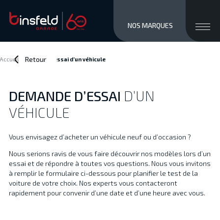
close men
Ouvri
NOS MARQUES
MARQUES
STOCK NEUF
Retour
Accueil
>
Demande d’essai
d’un véhicule
OCCASIONS
SERVICES / VENTE
DEMANDE D’ESSAI
D’UN
ATELIER
VÉHICULE
À PROPOS
ACCÈS ET CONTACTS
Vous envisagez d’acheter un véhicule neuf ou d’occasion ?
Private/Professional lease
Nous serions ravis de vous faire découvrir nos modèles lors d’un
Financements
essai et de répondre à toutes vos questions. Nous vous invitons
Reprise
à remplir le formulaire ci-dessous pour planifier le test de la
Jobs
voiture de votre choix. Nos experts vous contacteront
rapidement pour convenir d’une date et d’une heure avec vous.
Actualités