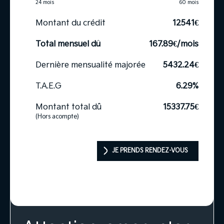
24 mois
60 mois
Montant du crédit
12541
€
Total mensuel dû
167.89
€/mois
Dernière mensualité majorée
5432.24
€
T.A.E.G
6.29
%
Montant total dû
15337.75
€
(Hors acompte)
JE PRENDS RENDEZ-VOUS