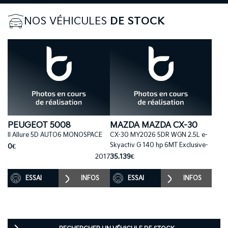
NOS VÉHICULES
DE STOCK
PEUGEOT 5008
MAZDA MAZDA CX-30
II Allure 5D AUTO6 MONOSPACE
CX-30 MY2026 5DR WGN 2.5L e-
Skyactiv G 140 hp 6MT Exclusive-
0€
2017
35.139€
ESSAI
INFOS
ESSAI
INFOS