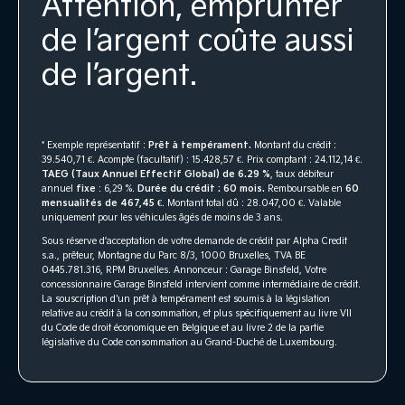
Attention, emprunter
de l’argent coûte aussi
de l’argent.
* Exemple représentatif :
Prêt à tempérament.
Montant du crédit :
39.540,71 €. Acompte (facultatif) : 15.428,57 €. Prix comptant : 24.112,14 €.
TAEG (Taux Annuel Effectif Global) de 6.29 %
, taux débiteur
annuel
fixe
: 6,29 %.
Durée du crédit : 60 mois.
Remboursable en
60
mensualités de 467,45 €
. Montant total dû : 28.047,00 €. Valable
uniquement pour les véhicules âgés de moins de 3 ans.
Sous réserve d’acceptation de votre demande de crédit par Alpha Credit
s.a., prêteur, Montagne du Parc 8/3, 1000 Bruxelles, TVA BE
0445.781.316, RPM Bruxelles. Annonceur : Garage Binsfeld, Votre
concessionnaire Garage Binsfeld intervient comme intermédiaire de crédit.
La souscription d'un prêt à tempérament est soumis à la législation
relative au crédit à la consommation, et plus spécifiquement au livre VII
du Code de droit économique en Belgique et au livre 2 de la partie
législative du Code consommation au Grand-Duché de Luxembourg.