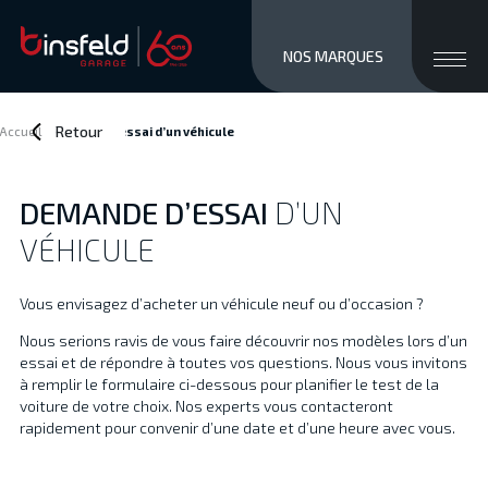
close men
Ouvri
NOS MARQUES
MARQUES
STOCK NEUF
Retour
Accueil
>
Demande d’essai
d’un véhicule
OCCASIONS
SERVICES / VENTE
DEMANDE D’ESSAI
D’UN
ATELIER
VÉHICULE
À PROPOS
ACCÈS ET CONTACTS
Vous envisagez d’acheter un véhicule neuf ou d’occasion ?
Private/Professional lease
Nous serions ravis de vous faire découvrir nos modèles lors d’un
Financements
essai et de répondre à toutes vos questions. Nous vous invitons
Reprise
à remplir le formulaire ci-dessous pour planifier le test de la
Jobs
voiture de votre choix. Nos experts vous contacteront
rapidement pour convenir d’une date et d’une heure avec vous.
Actualités